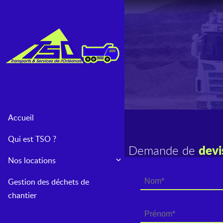
Accueil
Qui est TSO ?
devi
Demande de
Nos locations
Location semi benne TP
Gestion des déchets de
chantier
Location camion 8×4