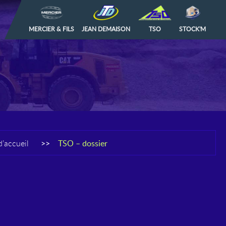
MERCIER & FILS
JEAN DEMAISON
TSO
STOCK'M
d’accueil
>>
TSO – dossier