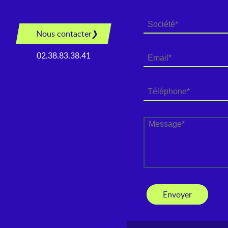
Location camion 6×4
Location porte engin
Nous contacter
Location plateau
02.38.83.38.41